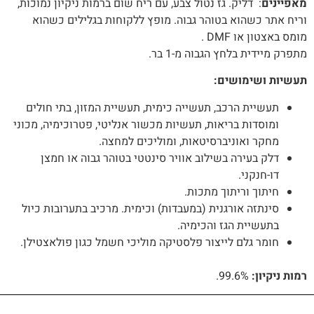
מאפיינים
: דליק. גז נטול צבע, עם ריח שום ברמות ניקיון נמוכות,
וריח אתר כשהוא בטוהר גבוה. מופץ ללקוחות בגלילים כשהוא
מומס באצטון או DMF .
מתפרק מיידית בלחץ הגבוה מ-1 בר.
תעשיות ושימושים:
תעשיית הרכב, תעשייה כימית, תעשיית המזון, בתי חולים
ומוסדות בריאות, תעשיות מכשור אנליטי, פטרוכימיה, מכוני
מחקר ואוניברסיטאות, ומוליכים למחצה.
דלק בעירה בשילוב אוויר סינטטי בטוהר גבוה או חמצן
דו-חנקני.
חיתוך וריתוך מתכות.
סינתזה אורגנית (במעבדות) וכימית. מרכיב בתערובות כיול
בתעשיית הגז והכימיה.
חומר גלם לייצור פלסטיקה מוליכי חשמל כגון פולאצטילן.
רמות ניקיון:
99.6%.