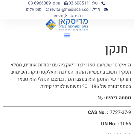
טל: 03-6085111
פקס: 03-6966089
מייל: revital@mediscan.co.il
נווט אלינו
רח' גינוסר 8, תל-אביב
חנקן
גז אינרטי שכמעט ואינו יוצר ריאקציה עם יסודות אחרים, ממלא
תפקיד חשוב בתעשיות המזון, המתכת והאלקטרוניקה. השימוש
העיקרי של החנקן הוא במצבו הגזי, ובמצבו הנוזלי הוא נשמר
בטמפרטורה של ºC 196 ומשמש לצרכי קירור.
נוסחה כימית:
N
2
CAS No. :
7727-37-9
UN No. :
1066